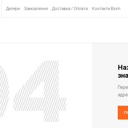
Дилери
Замовлення
Доставка / Оплата
Контакти Blum
На
зна
Пере
адре
П