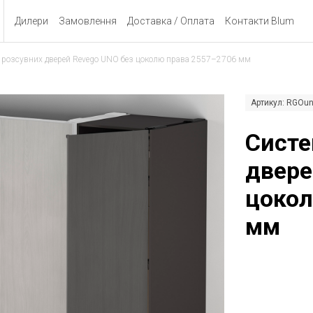
Дилери
Замовлення
Доставка / Оплата
Контакти Blum
 розсувних дверей Revego UNO без цоколю права 2557–2706 мм
Артикул: RGOu
Систе
двере
цокол
мм