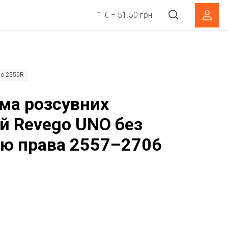
1 € = 51.50 грн
no-2550R
ма розсувних
й Revego UNO без
ю права 2557–2706