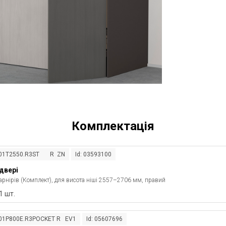
Комплектація
 801T2550.R3ST R ZN
Id: 03593100
двері
арнірів (Комплект), для висота ніші 2557–2706 мм, правий
1 шт.
801P800E.R3POCKET R EV1
Id: 05607696