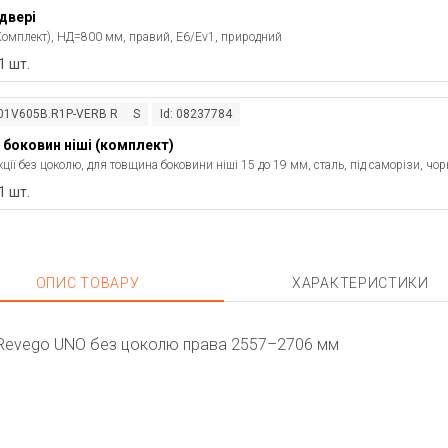
двері
омплект), НД=800 мм, правий, E6/Ev1, природний
1 шт.
801V605B.R1P-VERB R S
Id: 08237784
 боковин ніші (комплект)
ції без цоколю, для товщина боковини ніші 15 до 19 мм, сталь, під саморізи, чо
1 шт.
ОПИС ТОВАРУ
ХАРАКТЕРИСТИКИ
 Revego UNO без цоколю права 2557–2706 мм