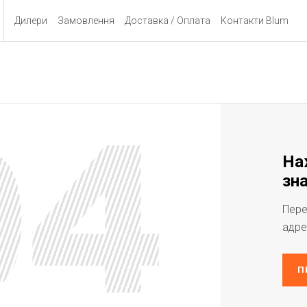
Дилери
Замовлення
Доставка / Оплата
Контакти Blum
На
зна
Пере
адре
П