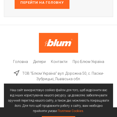
ПЕРЕЙТИ НА ГОЛОВНУ
Головна
Дилери
Контакти
Про Блюм Україна
ТОВ “Блюм Україна” вул. Дорожна 50, c. Пасіки-
Зубрицькі, Львівська обл.
Наш сайт використовує cookies-файли для того, щоб відрізнити вас
від інших користувачів нашого ресурсу. це дозволяє забезпечувати
зручний перегляд нашого сайту, а також дає можливість покращувати
його. Для того щоб продовжити роботу з сайту, вам необхідно
прийняти умови
Політики Cookies
.
Всі права захищені | © 2025