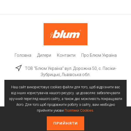
Головна
Дилери
Контакти
Про Блюм Україна
ТОВ “Блюм Україна” вул. Дорожна 50, c. Пасіки-
Зубрицькі, Львівська обл.
Наш сайт використовує cookies-файли для того, щоб відрізнити вас
від інших користувачів нашого ресурсу. це дозволяє забезпечувати
зручний перегляд нашого сайту, а також дає можливість покращувати
його. Для того щоб продовжити роботу з сайту, вам необхідно
прийняти умови
Політики Cookies
.
Всі права захищені | © 2025
Політика конфіденційності
Політика Cookies
ПРИЙНЯТИ
Створення сайтів