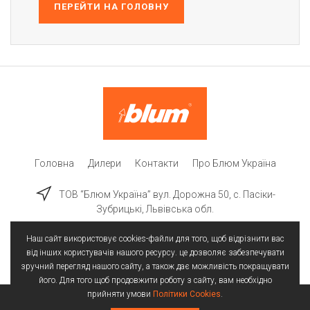
ПЕРЕЙТИ НА ГОЛОВНУ
Головна
Дилери
Контакти
Про Блюм Україна
ТОВ “Блюм Україна” вул. Дорожна 50, c. Пасіки-
Зубрицькі, Львівська обл.
Наш сайт використовує cookies-файли для того, щоб відрізнити вас
від інших користувачів нашого ресурсу. це дозволяє забезпечувати
зручний перегляд нашого сайту, а також дає можливість покращувати
його. Для того щоб продовжити роботу з сайту, вам необхідно
прийняти умови
Політики Cookies
.
Всі права захищені | © 2025