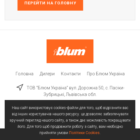
ПЕРЕЙТИ НА ГОЛОВНУ
Головна
Дилери
Контакти
Про Блюм Україна
ТОВ “Блюм Україна” вул. Дорожна 50, c. Пасіки-
Зубрицькі, Львівська обл.
Наш сайт використовує cookies-файли для того, щоб відрізнити вас
від інших користувачів нашого ресурсу. це дозволяє забезпечувати
зручний перегляд нашого сайту, а також дає можливість покращувати
його. Для того щоб продовжити роботу з сайту, вам необхідно
прийняти умови
Політики Cookies
.
Всі права захищені | © 2025