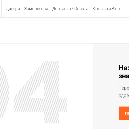
Дилери
Замовлення
Доставка / Оплата
Контакти Blum
На
зна
Пере
адре
П