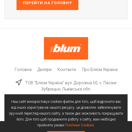
ПЕРЕЙТИ НА ГОЛОВНУ
Головна
Дилери
Контакти
Про Блюм Україна
ТОВ “Блюм Україна” вул. Дорожна 50, c. Пасіки-
Зубрицькі, Львівська обл.
Наш сайт використовує cookies-файли для того, щоб відрізнити вас
від інших користувачів нашого ресурсу. це дозволяє забезпечувати
зручний перегляд нашого сайту, а також дає можливість покращувати
його. Для того щоб продовжити роботу з сайту, вам необхідно
прийняти умови
Політики Cookies
.
Всі права захищені | © 2025