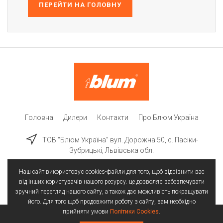
ПЕРЕЙТИ НА ГОЛОВНУ
Головна
Дилери
Контакти
Про Блюм Україна
ТОВ “Блюм Україна” вул. Дорожна 50, c. Пасіки-
Зубрицькі, Львівська обл.
Наш сайт використовує cookies-файли для того, щоб відрізнити вас
від інших користувачів нашого ресурсу. це дозволяє забезпечувати
зручний перегляд нашого сайту, а також дає можливість покращувати
його. Для того щоб продовжити роботу з сайту, вам необхідно
прийняти умови
Політики Cookies
.
Всі права захищені | © 2025