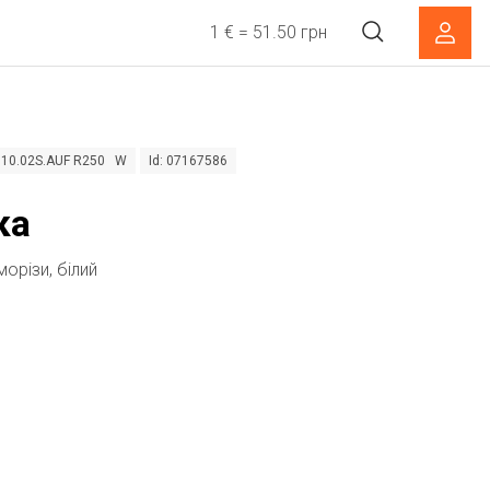
1 € = 51.50 грн
510.02S.AUF R250 W
Id: 07167586
ка
морізи, білий