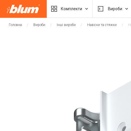
Комплекти
Вироби
Головна
Вироби
Інші вироби
Навіски та стяжки
Н