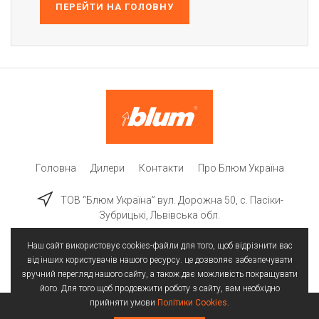
ПЕРЕЙТИ НА ГОЛОВНУ
Головна
Дилери
Контакти
Про Блюм Україна
ТОВ “Блюм Україна” вул. Дорожна 50, c. Пасіки-
Зубрицькі, Львівська обл.
Наш сайт використовує cookies-файли для того, щоб відрізнити вас
від інших користувачів нашого ресурсу. це дозволяє забезпечувати
зручний перегляд нашого сайту, а також дає можливість покращувати
його. Для того щоб продовжити роботу з сайту, вам необхідно
прийняти умови
Політики Cookies
.
Всі права захищені | © 2025