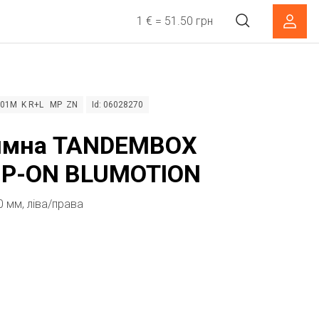
1 € = 51.50 грн
5001M K R+L MP ZN
Id: 06028270
ямна TANDEMBOX
IP-ON BLUMOTION
0 мм, ліва/права