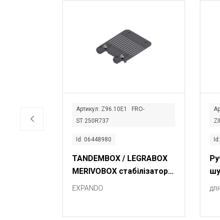
Артикул: Z96.10E1 FRO-
Ар
ST 250R737
Z
Id: 06448980
Id
TANDEMBOX / LEGRABOX
Ру
MERIVOBOX стабілізатор
шу
фасаду / дна
EXPANDO
дл