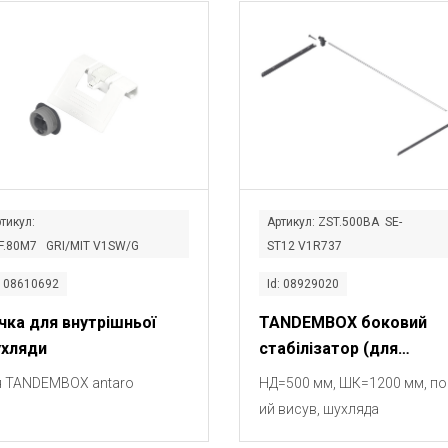
тикул:
Артикул: ZST.500BA SE-
IF.80M7 GRI/MIT V1SW/G
ST12 V1R737
: 08610692
Id: 08929020
чка для внутрішньої
TANDEMBOX боковий
хляди
стабілізатор (для
кріплення зверху)
я TANDEMBOX antaro
НД=500 мм, ШК=1200 мм, по
ий висув, шухляда