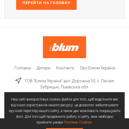
ПЕРЕЙТИ НА ГОЛОВНУ
Головна
Дилери
Контакти
Про Блюм Україна
ТОВ “Блюм Україна” вул. Дорожна 50, c. Пасіки-
Зубрицькі, Львівська обл.
Наш сайт використовує cookies-файли для того, щоб відрізнити вас
від інших користувачів нашого ресурсу. це дозволяє забезпечувати
зручний перегляд нашого сайту, а також дає можливість покращувати
його. Для того щоб продовжити роботу з сайту, вам необхідно
прийняти умови
Політики Cookies
.
Всі права захищені | © 2025