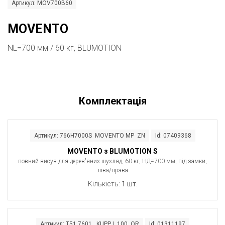
Артикул: MOV700B60
MOVENTO
NL=700 мм / 60 кг, BLUMOTION
Комплектація
Артикул: 766H7000S MOVENTO MP ZN
Id: 07409368
MOVENTO з BLUMOTION S
повний висув для дерев'яних шухляд, 60 кг, НД=700 мм, під замки,
ліва/права
Кількість:
1 шт.
Артикул: T51.7601 KUPP L 100 OR
Id: 01311197