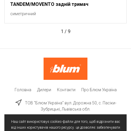
TANDEM/MOVENTO задній тримач
симетричний
1
/
9
Головна
Дилери
Контакти
Про Блюм Україна
ТОВ “Блюм Україна” вул. Дорожна 50, c. Пасіки-
Зубрицькі, Львівська обл.
Наш сайт використовує cookies-файли для того, щоб відрізнити вас
від інших користувачів нашого ресурсу. це дозволяє забезпечувати