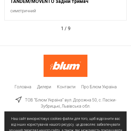
TANDEM/MOVENTO задній тримач
симетричний
1
/
9
Головна
Дилери
Контакти
Про Блюм Україна
ТОВ “Блюм Україна” вул. Дорожна 50, c. Пасіки-
Зубрицькі, Львівська обл.
Наш сайт використовує cookies-файли для того, щоб відрізнити вас
від інших користувачів нашого ресурсу. це дозволяє забезпечувати
зручний перегляд нашого сайту, а також дає можливість покращувати