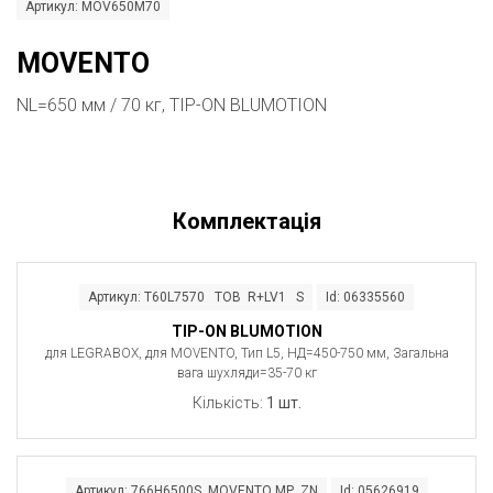
Артикул: MOV650M70
MOVENTO
NL=650 мм / 70 кг, TIP-ON BLUMOTION
Комплектація
Артикул: T60L7570 TOB R+LV1 S
Id: 06335560
TIP-ON BLUMOTION
для LEGRABOX, для MOVENTO, Тип L5, НД=450-750 мм, Загальна
вага шухляди=35-70 кг
Кількість:
1 шт.
Артикул: 766H6500S MOVENTO MP ZN
Id: 05626919