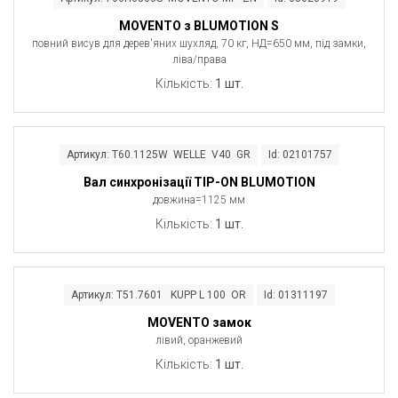
MOVENTO з BLUMOTION S
повний висув для дерев'яних шухляд, 70 кг, НД=650 мм, під замки,
ліва/права
Кількість:
1 шт.
Артикул: T60.1125W WELLE V40 GR
Id: 02101757
Вал синхронізації TIP-ON BLUMOTION
довжина=1125 мм
Кількість:
1 шт.
Артикул: T51.7601 KUPP L 100 OR
Id: 01311197
MOVENTO замок
лівий, оранжевий
Кількість:
1 шт.