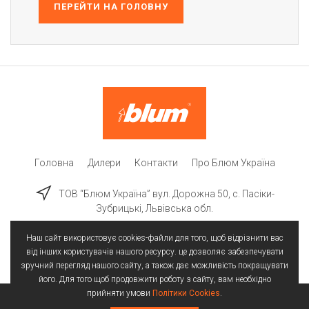
ПЕРЕЙТИ НА ГОЛОВНУ
Головна
Дилери
Контакти
Про Блюм Україна
ТОВ “Блюм Україна” вул. Дорожна 50, c. Пасіки-
Зубрицькі, Львівська обл.
Наш сайт використовує cookies-файли для того, щоб відрізнити вас
від інших користувачів нашого ресурсу. це дозволяє забезпечувати
зручний перегляд нашого сайту, а також дає можливість покращувати
його. Для того щоб продовжити роботу з сайту, вам необхідно
прийняти умови
Політики Cookies
.
Всі права захищені | © 2025