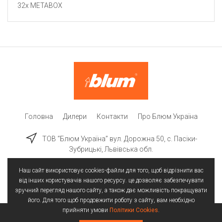
32x METABOX
Головна
Дилери
Контакти
Про Блюм Україна
ТОВ “Блюм Україна” вул. Дорожна 50, c. Пасіки-
Зубрицькі, Львівська обл.
Наш сайт використовує cookies-файли для того, щоб відрізнити вас
від інших користувачів нашого ресурсу. це дозволяє забезпечувати
зручний перегляд нашого сайту, а також дає можливість покращувати
його. Для того щоб продовжити роботу з сайту, вам необхідно
прийняти умови
Політики Cookies
.
Всі права захищені | © 2025