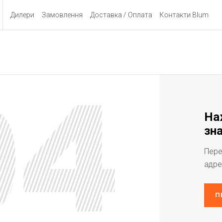
Дилери
Замовлення
Доставка / Оплата
Контакти Blum
На
зна
Пере
адре
П