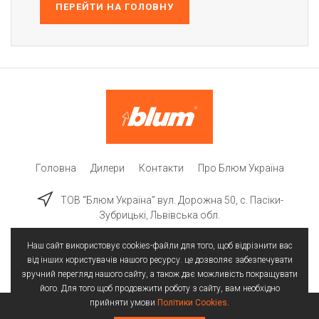
ПЕРЕЙТИ НА ГОЛОВНУ
Головна
Дилери
Контакти
Про Блюм Україна
ТОВ “Блюм Україна” вул. Дорожна 50, c. Пасіки-
Зубрицькі, Львівська обл.
Наш сайт використовує cookies-файли для того, щоб відрізнити вас
від інших користувачів нашого ресурсу. це дозволяє забезпечувати
зручний перегляд нашого сайту, а також дає можливість покращувати
його. Для того щоб продовжити роботу з сайту, вам необхідно
прийняти умови
Політики Cookies
.
Всі права захищені | © 2025