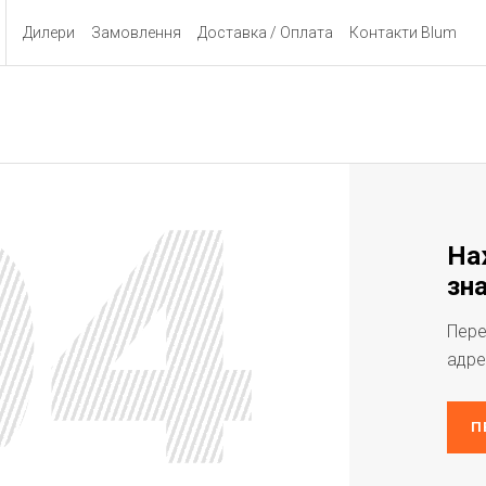
Дилери
Замовлення
Доставка / Оплата
Контакти Blum
На
зна
Пере
адре
П