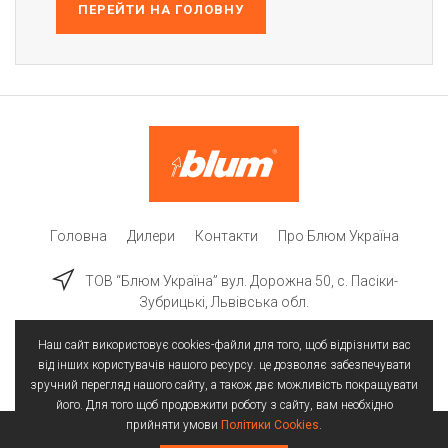
ПЕРЕЙТИ НА ГОЛОВНУ
Головна
Дилери
Контакти
Про Блюм Україна
ТОВ “Блюм Україна” вул. Дорожна 50, c. Пасіки-
Зубрицькі, Львівська обл.
Наш сайт використовує cookies-файли для того, щоб відрізнити вас
від інших користувачів нашого ресурсу. це дозволяє забезпечувати
зручний перегляд нашого сайту, а також дає можливість покращувати
його. Для того щоб продовжити роботу з сайту, вам необхідно
прийняти умови
Політики Cookies
.
Всі права захищені | © 2025