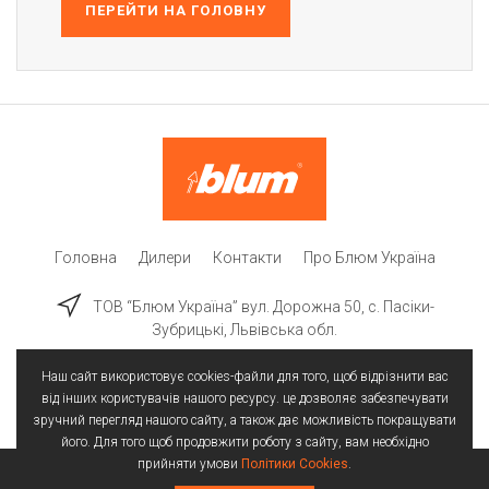
ПЕРЕЙТИ НА ГОЛОВНУ
Головна
Дилери
Контакти
Про Блюм Україна
ТОВ “Блюм Україна” вул. Дорожна 50, c. Пасіки-
Зубрицькі, Львівська обл.
Наш сайт використовує cookies-файли для того, щоб відрізнити вас
від інших користувачів нашого ресурсу. це дозволяє забезпечувати
зручний перегляд нашого сайту, а також дає можливість покращувати
його. Для того щоб продовжити роботу з сайту, вам необхідно
прийняти умови
Політики Cookies
.
Всі права захищені | © 2025