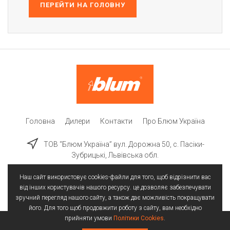
ПЕРЕЙТИ НА ГОЛОВНУ
Головна
Дилери
Контакти
Про Блюм Україна
ТОВ “Блюм Україна” вул. Дорожна 50, c. Пасіки-
Зубрицькі, Львівська обл.
Наш сайт використовує cookies-файли для того, щоб відрізнити вас
від інших користувачів нашого ресурсу. це дозволяє забезпечувати
зручний перегляд нашого сайту, а також дає можливість покращувати
його. Для того щоб продовжити роботу з сайту, вам необхідно
прийняти умови
Політики Cookies
.
Всі права захищені | © 2025