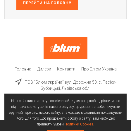
ПЕРЕЙТИ НА ГОЛОВНУ
Головна
Дилери
Контакти
Про Блюм Україна
ТОВ “Блюм Україна” вул. Дорожна 50, c. Пасіки-
Зубрицькі, Львівська обл.
Наш сайт використовує cookies-файли для того, щоб відрізнити вас
від інших користувачів нашого ресурсу. це дозволяє забезпечувати
зручний перегляд нашого сайту, а також дає можливість покращувати
його. Для того щоб продовжити роботу з сайту, вам необхідно
прийняти умови
Політики Cookies
.
Всі права захищені | © 2025