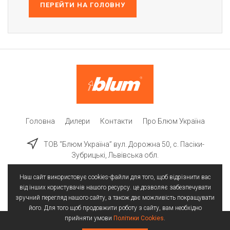
ПЕРЕЙТИ НА ГОЛОВНУ
Головна
Дилери
Контакти
Про Блюм Україна
ТОВ “Блюм Україна” вул. Дорожна 50, c. Пасіки-
Зубрицькі, Львівська обл.
Наш сайт використовує cookies-файли для того, щоб відрізнити вас
від інших користувачів нашого ресурсу. це дозволяє забезпечувати
зручний перегляд нашого сайту, а також дає можливість покращувати
його. Для того щоб продовжити роботу з сайту, вам необхідно
прийняти умови
Політики Cookies
.
Всі права захищені | © 2025