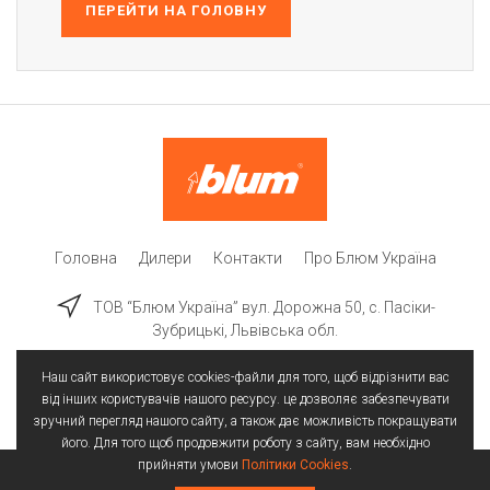
ПЕРЕЙТИ НА ГОЛОВНУ
Головна
Дилери
Контакти
Про Блюм Україна
ТОВ “Блюм Україна” вул. Дорожна 50, c. Пасіки-
Зубрицькі, Львівська обл.
Наш сайт використовує cookies-файли для того, щоб відрізнити вас
від інших користувачів нашого ресурсу. це дозволяє забезпечувати
зручний перегляд нашого сайту, а також дає можливість покращувати
його. Для того щоб продовжити роботу з сайту, вам необхідно
прийняти умови
Політики Cookies
.
Всі права захищені | © 2025