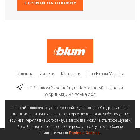
ПЕРЕЙТИ НА ГОЛОВНУ
Головна
Дилери
Контакти
Про Блюм Україна
ТОВ “Блюм Україна” вул. Дорожна 50, c. Пасіки-
Зубрицькі, Львівська обл.
Наш сайт використовує cookies-файли для того, щоб відрізнити вас
від інших користувачів нашого ресурсу. це дозволяє забезпечувати
зручний перегляд нашого сайту, а також дає можливість покращувати
його. Для того щоб продовжити роботу з сайту, вам необхідно
прийняти умови
Політики Cookies
.
Всі права захищені | © 2025