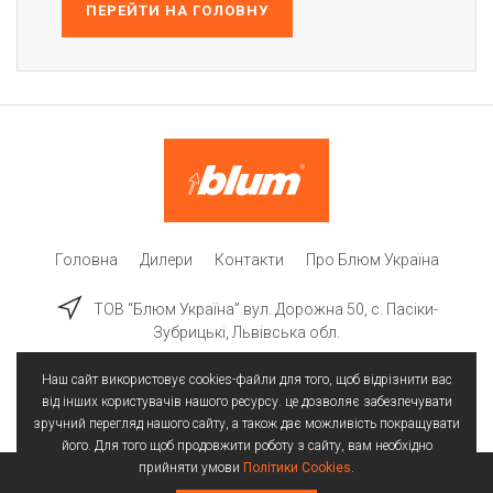
ПЕРЕЙТИ НА ГОЛОВНУ
Головна
Дилери
Контакти
Про Блюм Україна
ТОВ “Блюм Україна” вул. Дорожна 50, c. Пасіки-
Зубрицькі, Львівська обл.
Наш сайт використовує cookies-файли для того, щоб відрізнити вас
від інших користувачів нашого ресурсу. це дозволяє забезпечувати
зручний перегляд нашого сайту, а також дає можливість покращувати
його. Для того щоб продовжити роботу з сайту, вам необхідно
прийняти умови
Політики Cookies
.
Всі права захищені | © 2025