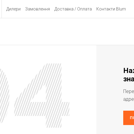
Дилери
Замовлення
Доставка / Оплата
Контакти Blum
На
зна
Пере
адре
П