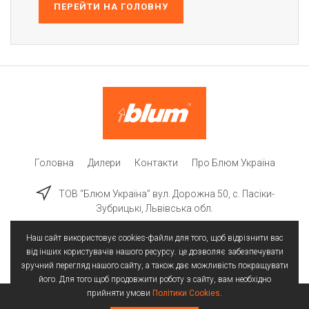
ПЕРЕЙТИ НА ГОЛОВНУ
Головна
Дилери
Контакти
Про Блюм Україна
ТОВ “Блюм Україна” вул. Дорожна 50, c. Пасіки-
Зубрицькі, Львівська обл.
Наш сайт використовує cookies-файли для того, щоб відрізнити вас
від інших користувачів нашого ресурсу. це дозволяє забезпечувати
зручний перегляд нашого сайту, а також дає можливість покращувати
його. Для того щоб продовжити роботу з сайту, вам необхідно
прийняти умови
Політики Cookies
.
Всі права захищені | © 2025