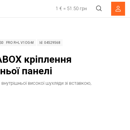
1 € = 51.50 грн
2CS0 FRO R+L V1OG-M
Id: 04529568
BOX кріплення
ньої панелі
я внутрішньої високої шухляди зі вставкою,