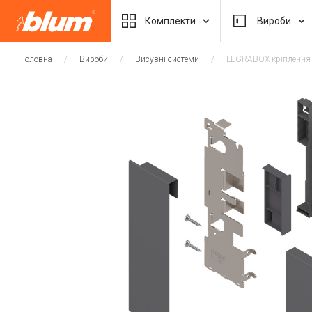
Комплекти
Вироби
Головна
Вироби
Висувні системи
LEGRABOX кріплення п