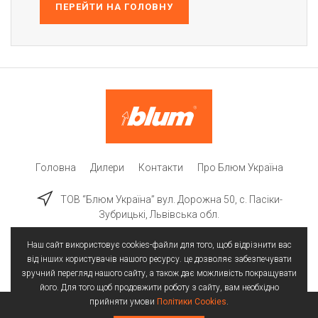
ПЕРЕЙТИ НА ГОЛОВНУ
Головна
Дилери
Контакти
Про Блюм Україна
ТОВ “Блюм Україна” вул. Дорожна 50, c. Пасіки-
Зубрицькі, Львівська обл.
Наш сайт використовує cookies-файли для того, щоб відрізнити вас
від інших користувачів нашого ресурсу. це дозволяє забезпечувати
зручний перегляд нашого сайту, а також дає можливість покращувати
його. Для того щоб продовжити роботу з сайту, вам необхідно
прийняти умови
Політики Cookies
.
Всі права захищені | © 2025