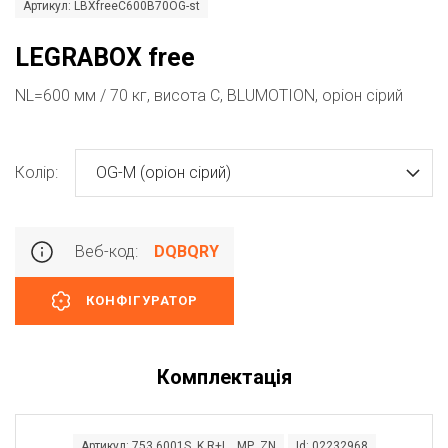
Артикул: LBXfreeC600B70OG-st
LEGRABOX free
NL=600 мм / 70 кг, висота C, BLUMOTION, оріон сірий
Колір:
OG-M (оріон сірий)
Веб-код:
DQBQRY
КОНФІГУРАТОР
Комплектація
Артикул: 753.6001S K R+L MP ZN
Id: 02232968