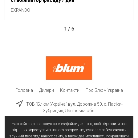
стабілізатор фасаду / дна
EXPANDO
1
/
6
Головна
Дилери
Контакти
Про Блюм Україна
ТОВ “Блюм Україна” вул. Дорожна 50, c. Пасіки-
Зубрицькі, Львівська обл.
Наш сайт використовує cookies-файли для того, щоб відрізнити вас
від інших користувачів нашого ресурсу. це дозволяє забезпечувати
зручний перегляд нашого сайту, а також дає можливість покращувати