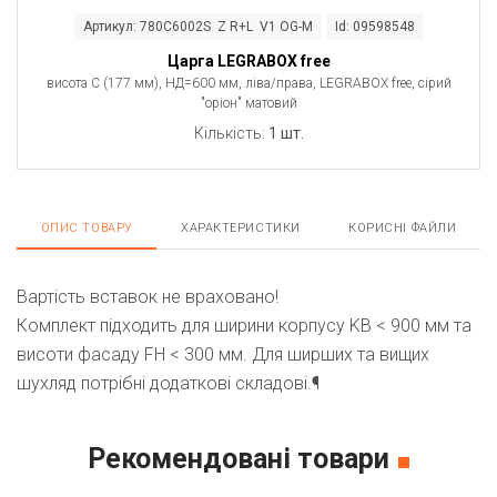
Артикул: 780C6002S Z R+L V1 OG-M
Id: 09598548
Царга LEGRABOX free
висота C (177 мм), НД=600 мм, ліва/права, LEGRABOX free, сірий
"оріон" матовий
Кількість:
1 шт.
ОПИС ТОВАРУ
ХАРАКТЕРИСТИКИ
КОРИСНІ ФАЙЛИ
Вартість вставок не враховано!
Комплект підходить для ширини корпусу KB < 900 мм та
висоти фасаду FH < 300 мм. Для ширших та вищих
шухляд потрібні додаткові складові.¶
Рекомендовані товари