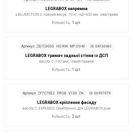
LEGRABOX напрямна
з BLUMOTION S, повний висув, 70 кг, НД=600 мм, ліва/права
Кількість:
1 шт.
Артикул: ZB7C000S HO-RW MP OG-M
Id: 04160461
LEGRABOX тримач задньої стінки із ДСП
висота C (193 мм), лівий/правий
Кількість:
1 шт.
Артикул: ZF7C70E2 FROB V100 ZN
Id: 06997079
LEGRABOX кріплення фасаду
висота C, EXPANDO, симетрично, для LEGRABOX pure
Кількість:
2 шт.