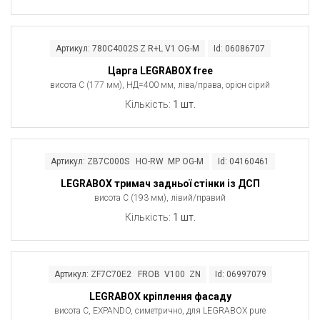
Артикул: 780C4002S Z R+L V1 OG-M
Id: 06086707
Царга LEGRABOX free
висота C (177 мм), НД=400 мм, ліва/права, оріон сірий
Кількість:
1 шт.
Артикул: ZB7C000S HO-RW MP OG-M
Id: 04160461
LEGRABOX тримач задньої стінки із ДСП
висота C (193 мм), лівий/правий
Кількість:
1 шт.
Артикул: ZF7C70E2 FROB V100 ZN
Id: 06997079
LEGRABOX кріплення фасаду
висота C, EXPANDO, симетрично, для LEGRABOX pure