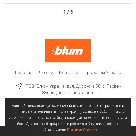
1
/
6
Головна
Дилери
Контакти
Про Блюм Україна
ТОВ “Блюм Україна” вул. Дорожна 50, c. Пасіки-
Зубрицькі, Львівська обл.
Наш сайт використовує cookies-файли для того, щоб відрізнити вас
від інших користувачів нашого ресурсу. це дозволяє забезпечувати
зручний перегляд нашого сайту, а також дає можливість покращувати
його. Для того щоб продовжити роботу з сайту, вам необхідно
прийняти умови
Політики Cookies
.
Всі права захищені | © 2025