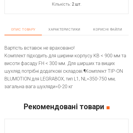
Кількість:
2 шт.
ОПИС ТОВАРУ
ХАРАКТЕРИСТИКИ
КОРИСНІ ФАЙЛИ
Вартість вставок не враховано!
Комплект підходить для ширини корпусу KB < 900 мм та
висоти фасаду FH < 300 мм. Для ширших та вищих
шухляд потрібні додаткові складові.¶Комплект TIP-ON
BLUMOTION для LEGRABOX, тип L1, NL=350-750 мм,
загальна вага шухляди=0-20 кг
Рекомендовані товари