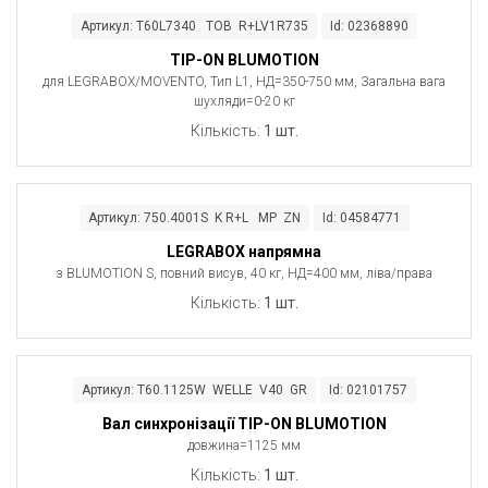
Артикул: T60L7340 TOB R+LV1R735
Id: 02368890
TIP-ON BLUMOTION
для LEGRABOX/MOVENTO, Тип L1, НД=350-750 мм, Загальна вага
шухляди=0-20 кг
Кількість:
1 шт.
Артикул: 750.4001S K R+L MP ZN
Id: 04584771
LEGRABOX напрямна
з BLUMOTION S, повний висув, 40 кг, НД=400 мм, ліва/права
Кількість:
1 шт.
Артикул: T60.1125W WELLE V40 GR
Id: 02101757
Вал синхронізації TIP-ON BLUMOTION
довжина=1125 мм
Кількість:
1 шт.