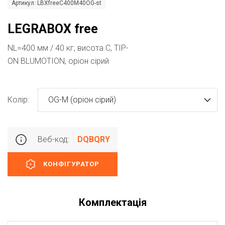
Артикул: LBXfreeC400M40OG-st
LEGRABOX free
NL=400 мм / 40 кг, висота C, TIP-
ON BLUMOTION, оріон сірий
Колір:
OG-M (оріон сірий)
Веб-код:
DQBQRY
КОНФІГУРАТОР
Комплектація