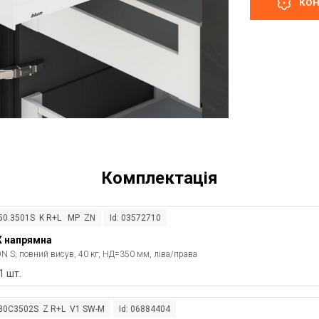
КО
Комплектація
750.3501S K R+L MP ZN
Id: 03572710
 напрямна
 S, повний висув, 40 кг, НД=350 мм, ліва/права
1 шт.
780C3502S Z R+L V1 SW-M
Id: 06884404