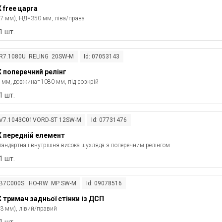
free царга
77 мм), НД=350 мм, ліва/права
1 шт.
ZR7.1080U RELING 20SW-M
Id: 07053143
 поперечний релінг
мм, довжина=1080 мм, під розкрій
1 шт.
ZV7.1043C01VORD-ST 12SW-M
Id: 07731476
 передній елемент
тандартна і внутрішня висока шухляда з поперечним релінгом
1 шт.
 ZB7C000S HO-RW MP SW-M
Id: 09078516
тримач задньої стінки із ДСП
93 мм), лівий/правий