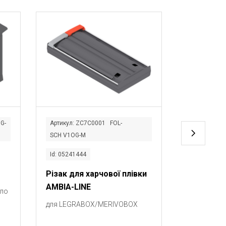
G-
Артикул: ZC7C0001 FOL-
Артикул: Z
SCH V1OG-M
HAL V1INGL
Id: 05241444
Id: 0805824
Різак для харчової плівки
Тримач с
AMBIA-LINE
іло
для LEGRA
для LEGRABOX/MERIVOBOX