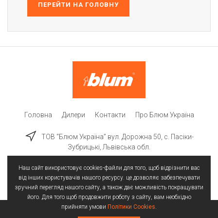
ПЕРЕЙТИ НА ГОЛОВНУ
Головна
Дилери
Контакти
Про Блюм Україна
ТОВ “Блюм Україна” вул. Дорожна 50, c. Пасіки-
Зубрицькі, Львівська обл.
Наш сайт використовує cookies-файли для того, щоб відрізнити вас
від інших користувачів нашого ресурсу. це дозволяє забезпечувати
зручний перегляд нашого сайту, а також дає можливість покращувати
його. Для того щоб продовжити роботу з сайту, вам необхідно
прийняти умови
Політики Cookies
.
Всі права захищені | © 2025