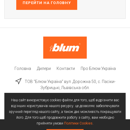
ПЕРЕЙТИ НА ГОЛОВНУ
Головна
Дилери
Контакти
Про Блюм Україна
ТОВ “Блюм Україна” вул. Дорожна 50, c. Пасіки-
Зубрицькі, Львівська обл.
Наш сайт використовує cookies-файли для того, щоб відрізнити вас
від інших користувачів нашого ресурсу. це дозволяє забезпечувати
зручний перегляд нашого сайту, а також дає можливість покращувати
його. Для того щоб продовжити роботу з сайту, вам необхідно
прийняти умови
Політики Cookies
.
Всі права захищені | © 2025