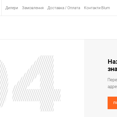
Дилери
Замовлення
Доставка / Оплата
Контакти Blum
На
зна
Пере
адре
П