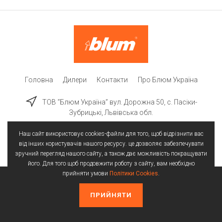
Головна
Дилери
Контакти
Про Блюм Україна
ТОВ “Блюм Україна” вул. Дорожна 50, c. Пасіки-
Зубрицькі, Львівська обл.
Наш сайт використовує cookies-файли для того, щоб відрізнити вас
від інших користувачів нашого ресурсу. це дозволяє забезпечувати
зручний перегляд нашого сайту, а також дає можливість покращувати
його. Для того щоб продовжити роботу з сайту, вам необхідно
прийняти умови
Політики Cookies
.
Всі права захищені | © 2025
Політика конфіденційності
Політика Cookies
ПРИЙНЯТИ
Створення сайтів