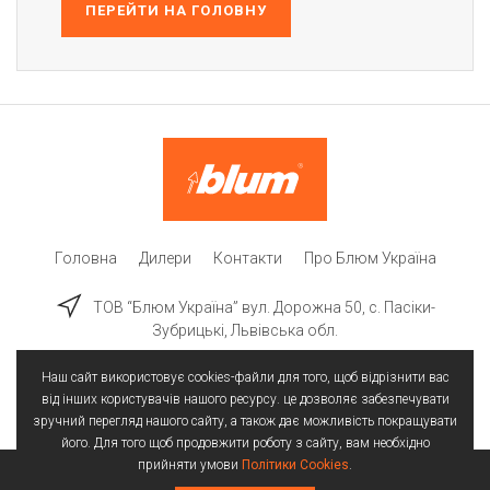
ПЕРЕЙТИ НА ГОЛОВНУ
Головна
Дилери
Контакти
Про Блюм Україна
ТОВ “Блюм Україна” вул. Дорожна 50, c. Пасіки-
Зубрицькі, Львівська обл.
Наш сайт використовує cookies-файли для того, щоб відрізнити вас
від інших користувачів нашого ресурсу. це дозволяє забезпечувати
зручний перегляд нашого сайту, а також дає можливість покращувати
його. Для того щоб продовжити роботу з сайту, вам необхідно
прийняти умови
Політики Cookies
.
Всі права захищені | © 2025