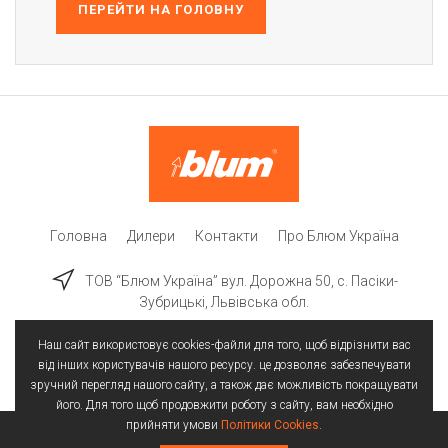
ПЕРЕЙТИ НА ГОЛОВНУ
Головна
Дилери
Контакти
Про Блюм Україна
ТОВ “Блюм Україна” вул. Дорожна 50, c. Пасіки-
Зубрицькі, Львівська обл.
Наш сайт використовує cookies-файли для того, щоб відрізнити вас
від інших користувачів нашого ресурсу. це дозволяє забезпечувати
зручний перегляд нашого сайту, а також дає можливість покращувати
його. Для того щоб продовжити роботу з сайту, вам необхідно
прийняти умови
Політики Cookies
.
Всі права захищені | © 2025