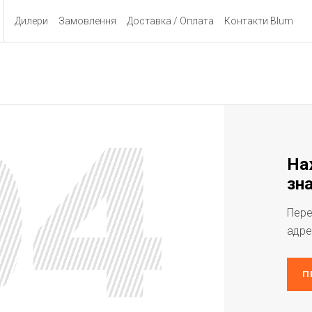
Дилери
Замовлення
Доставка / Оплата
Контакти Blum
На
зна
Пере
адре
П