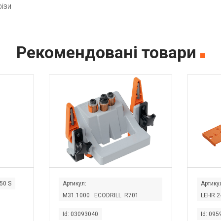
ізи
Рекомендовані товари
50 S
Артикул:
Артику
M31.1000 ECODRILL R701
LEHR 
Id: 03093040
Id: 09