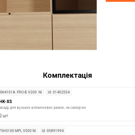
Комплектація
20K4101A FRO-B V200 NI
Id: 01452554
HK-XS
асаду для вузьких алюмінієвих рамок, на саморізи
2 шт.
175H3100 MPL V500 NI
Id: 05891994