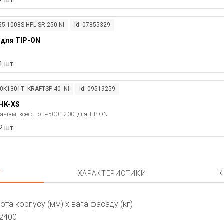
2 шт.
55.1008S HPL-SR 250 NI
Id: 07855329
 для TIP-ON
1 шт.
20K1301T KRAFTSP 40 NI
Id: 09519259
HK-XS
анізм, коеф.пот.=500-1200, для TIP-ON
2 шт.
У
ХАРАКТЕРИСТИКИ
К
ота корпусу (мм) x вага фасаду (кг)
-2400