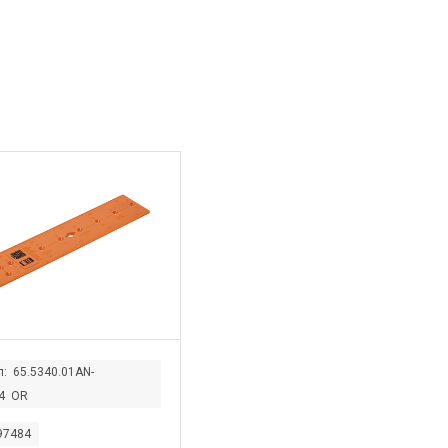
л: 65.5340.01AN-
24 OR
597484