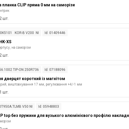
планка CLIP пряма 0 мм на саморізи
ентрик
2 шт.
20K5101 KOR-B V200 NI
Id: 01409446
HK-XS
орпусу, на саморізи
2 шт.
956.1002 TIP-ON 250R736
Id: 07188096
я дверцят короткий із магнітом
ірий, виштовхування 17 мм, регулювання +4/-1 мм
1 шт.
70T950A.TLMB V50 NI
Id: 05948803
IP top без пружини для вузького алюмінієвого профілю накладн
аморізи