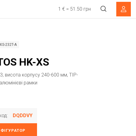
1 € = 51.50 грн
XS-232T-A
TOS HK-XS
3, висота корпусу 240-600 мм, TIP-
 алюмінієві рамки
код:
DQDDVY
НФІГУРАТОР