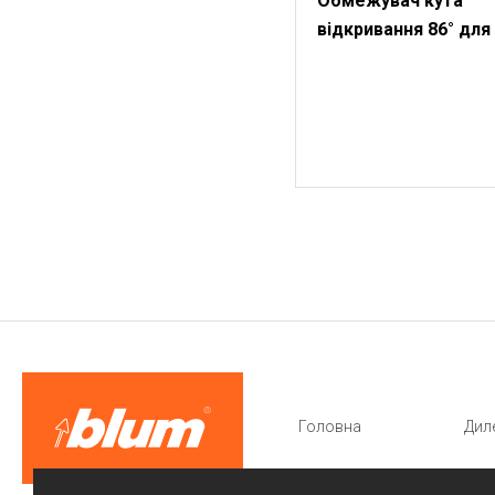
Обмежувач кута
відкривання 86° для
110°
Головна
Дил