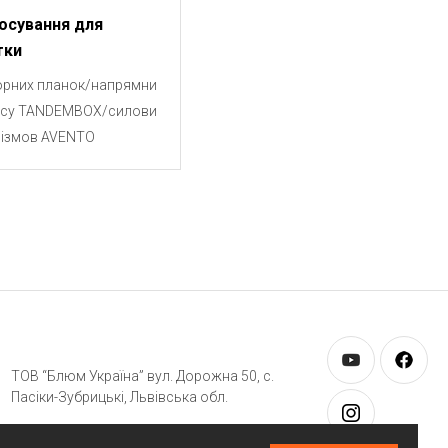
осування для
тки
орних планок/напрямни
усу TANDEMBOX/силови
нізмов AVENTO
ТОВ “Блюм Україна” вул. Дорожна 50, c.
Пасіки-Зубрицькі, Львівська обл.