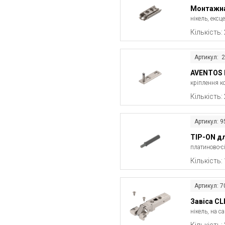
Монтажна 
нікель, ексц
Кількість:
Артикул: 
AVENTOS 
кріплення к
Кількість:
Артикул: 
TIP-ON дл
платиново-с
Кількість:
Артикул: 
Завіса CL
нікель, на с