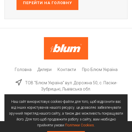
ПЕРЕЙТИ НА ГОЛОВНУ
Головна
Дилери
Контакти
Про Блюм Україна
ТОВ “Блюм Україна” вул. Дорожна 50, c. Пасіки-
Зубрицькі, Львівська обл.
Наш сайт використовує cookies-файли для того, щоб відрізнити вас
від інших користувачів нашого ресурсу. це дозволяє забезпечувати
зручний перегляд нашого сайту, а також дає можливість покращувати
його. Для того щоб продовжити роботу з сайту, вам необхідно
прийняти умови
Політики Cookies
.
Всі права захищені | © 2025