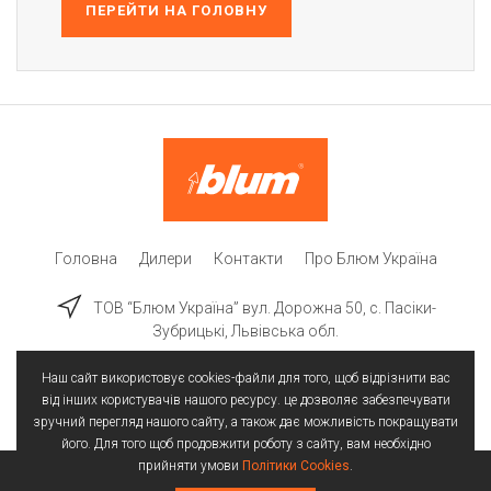
ПЕРЕЙТИ НА ГОЛОВНУ
Головна
Дилери
Контакти
Про Блюм Україна
ТОВ “Блюм Україна” вул. Дорожна 50, c. Пасіки-
Зубрицькі, Львівська обл.
Наш сайт використовує cookies-файли для того, щоб відрізнити вас
від інших користувачів нашого ресурсу. це дозволяє забезпечувати
зручний перегляд нашого сайту, а також дає можливість покращувати
його. Для того щоб продовжити роботу з сайту, вам необхідно
прийняти умови
Політики Cookies
.
Всі права захищені | © 2025