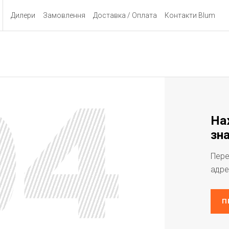
Дилери
Замовлення
Доставка / Оплата
Контакти Blum
На
зна
Пере
адре
П