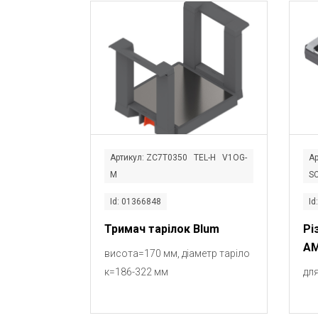
Артикул: ZC7T0350 TEL-H V1OG-
Ар
M
S
Id: 01366848
Id
Тримач тарілок Blum
Рі
AM
висота=170 мм, діаметр таріло
к=186-322 мм
дл