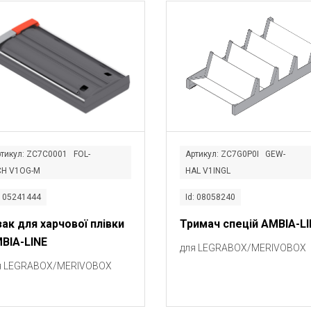
тикул: ZC7C0001 FOL-
Артикул: ZC7G0P0I GEW-
CH V1OG-M
HAL V1INGL
: 05241444
Id: 08058240
зак для харчової плівки
Тримач спецій AMBIA-LI
BIA-LINE
для LEGRABOX/MERIVOBOX
я LEGRABOX/MERIVOBOX