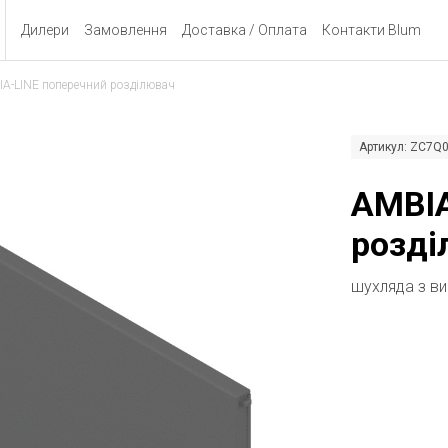
Дилери
Замовлення
Доставка / Оплата
Контакти Blum
A-LINE поперечний розділювач
Артикул: ZC7Q
AMBIA
розді
шухляда з в