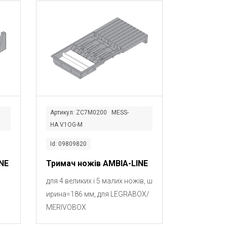
Артикул: ZC7M0200 MESS-
HA V1OG-M
Id: 09809820
NE
Тримач ножів AMBIA-LINE
для 4 великих і 5 малих ножів, ш
ирина=186 мм, для LEGRABOX/
MERIVOBOX