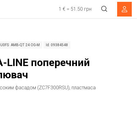
1 € = 51.50 грн
0U0FS AMB-QT 24 OG-M
Id: 09384548
-LINE поперечний
лювач
исоким фасадом (ZC7F300RSU), пластмаса