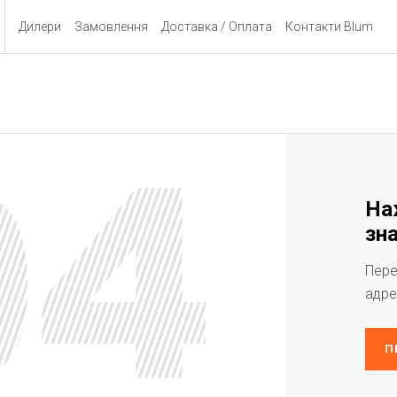
Дилери
Замовлення
Доставка / Оплата
Контакти Blum
На
зна
Пере
адре
П